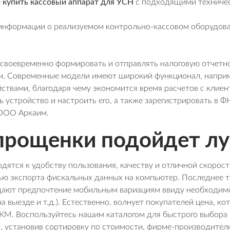
е
купить кассовый аппарат для УСН
с подходящими техничес
информации о реализуемом контрольно-кассовом оборудова
 своевременно формировать и отправлять налоговую отчетно
. Современные модели имеют широкий функционал, наприм
йствами, благодаря чему экономится время расчетов с клие
 устройство и настроить его, а также зарегистрировать в ФН
а ООО Аркаим.
упрощенки подойдет лу
тся к удобству пользования, качеству и отличной скорост
ью экспорта фискальных данных на компьютер. Последнее 
дают предпочтение мобильным вариациям ввиду необходимос
 выезде и т.д.). Естественно, волнует покупателей цена, к
КМ. Воспользуйтесь нашим каталогом для быстрого выбора
 установив сортировку по стоимости, фирме-производителю,