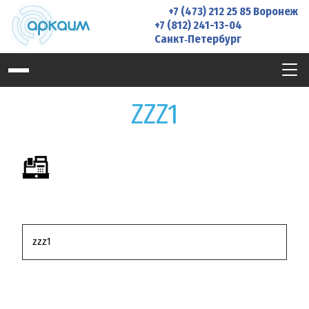
Skip
+7 (473) 212 25 85
Воронеж
to
+7 (812) 241-13-04
Санкт‑Петербург
content
ZZZ1
Навигация
zzz1
по
записям