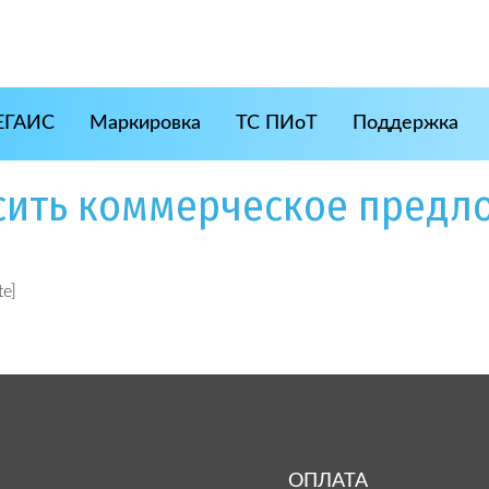
ЕГАИС
Маркировка
ТС ПИоТ
Поддержка
сить коммерческое предл
te]
ОПЛАТА