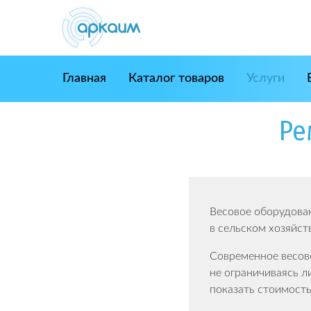
Skip
to
content
Главная
Каталог товаров
Услуги
Ре
Весовое оборудован
в сельском хозяйст
Современное весов
не ограничиваясь л
показать стоимость