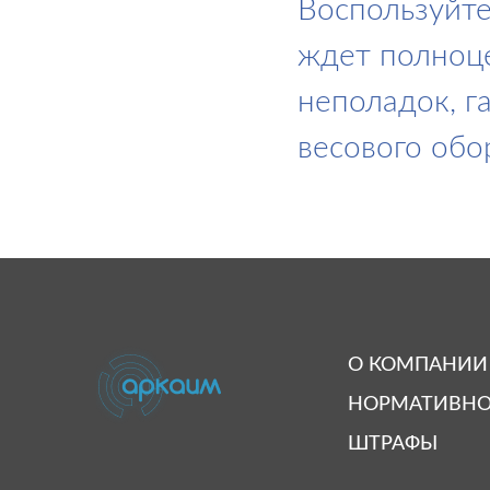
Воспользуйте
ждет полноце
неполадок, г
весового обо
О КОМПАНИИ
НОРМАТИВНО
ШТРАФЫ