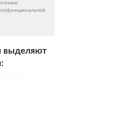
огичные
ногофункциональной
я выделяют
: