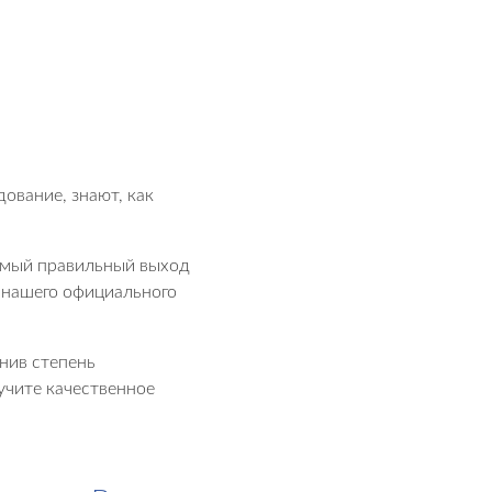
ование, знают, как
Самый правильный выход
 нашего официального
нив степень
учите качественное