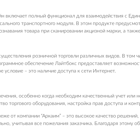
айн включает полный функционал для взаимодействия с Еди
ального транспортного модуля. В этом продукте предусмо
знавания товара при сканировании акцизной марки, а также
существления розничной торговли различных видов. В том 
ограммное обеспечение Лайтбокс предоставляет возможнос
е условие – это наличие доступа к сети Интернет.
спечения, особенно когда необходим качественный учет или
во торгового оборудования, настройка прав доступа и конт
еже от компании “Аркаим” – это высокое качество решений,
но, учитывая все пожелания заказчика. Благодаря этому о