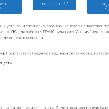
чить
подключить 1С
под
окс
Д
ки и установки специализированной контрольно-кассовой те
меть ПО для работы с ЕГАИС. Компания “Аркаим” предлагае
 легкостью в освоении.
ии.
Пригласите сотрудников в единый онлайн-офис, повтор
оцсети:
изации продаж и маркетинга. Ведите всю клиентскую базу 