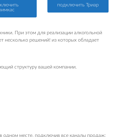
ключить
подключить Триар
римкас
хники. При этом для реализации алкогольной
т несколько решений! из которых обладает
яющий структуру вашей компании.
в одном месте, подключив все каналы продаж: