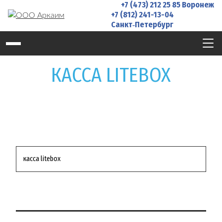
+7 (473) 212 25 85
Воронеж
Skip
+7 (812) 241-13-04
to
Санкт‑Петербург
content
КАССА LITEBOX
Навигация
касса litebox
по
записям